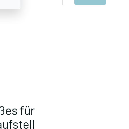
ßes für
ufstell